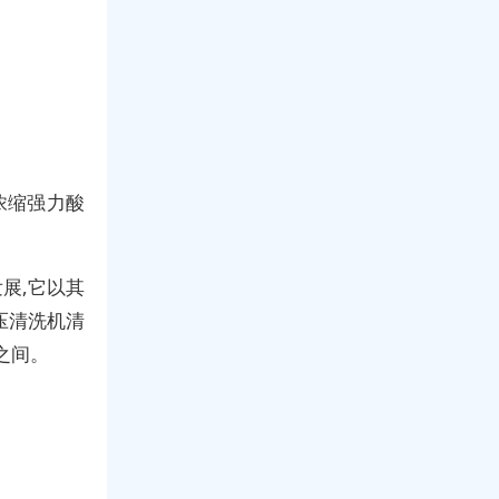
浓缩强力酸
展,它以其
压清洗机清
a之间。