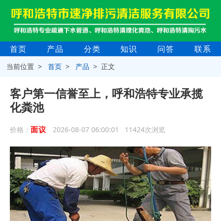
首页
产品
分类
知识
问答
联系
当前位置 >
首页
>
产品
> 正文
客户第一信誉至上，呼和浩特专业承揽
化粪池
面议
价格：
2026-08-07 06:00:01 11424次浏览